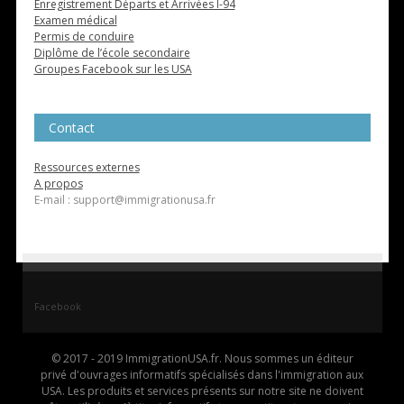
Enregistrement Départs et Arrivées I-94
Examen médical
Permis de conduire
Diplôme de l’école secondaire
Groupes Facebook sur les USA
Contact
Ressources externes
A propos
E-mail : support@immigrationusa.fr
Facebook
© 2017 - 2019 ImmigrationUSA.fr. Nous sommes un éditeur
privé d'ouvrages informatifs spécialisés dans l'immigration aux
USA. Les produits et services présents sur notre site ne doivent