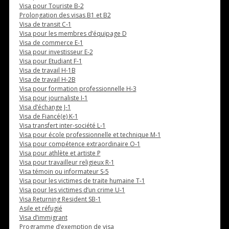
Visa pour Touriste B-2
Prolongation des visas B1 et B2
Visa de transit C-1
Visa pour les membres d’équipage D
Visa de commerce E-1
Visa pour investisseur E-2
Visa pour Etudiant F-1
Visa de travail H-1B
Visa de travail H-2B
Visa pour formation professionnelle H-3
Visa pour journaliste I-1
Visa d’échange J-1
Visa de Fiancé(e) K-1
Visa transfert inter-société L-1
Visa pour école professionnelle et technique M-1
Visa pour compétence extraordinaire O-1
Visa pour athlète et artiste P
Visa pour travailleur religieux R-1
Visa témoin ou informateur S-5
Visa pour les victimes de traite humaine T-1
Visa pour les victimes d’un crime U-1
Visa Returning Resident SB-1
Asile et réfugié
Visa d’immigrant
Programme d’exemption de visa