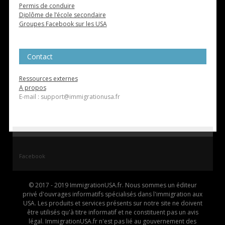
Permis de conduire
Diplôme de l’école secondaire
Groupes Facebook sur les USA
Contact
Ressources externes
A propos
E-mail : support@immigrationusa.fr
Facebook
© 2017 - 2019 ImmigrationUSA.fr. Nous sommes un éditeur
privé d'ouvrages informatifs spécialisés dans l'immigration aux
USA. Les produits et services présents sur notre site ne doivent
être utilisés qu'à titre informatif et ne constituent pas un avis
légal. ImmigrationUSA.fr n'est pas lié au gouvernement des