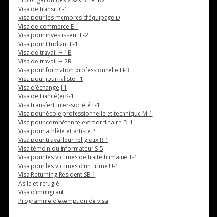
Prolongation des visas B1 et B2
Visa de transit C-1
Visa pour les membres d’équipage D
Visa de commerce E-1
Visa pour investisseur E-2
Visa pour Etudiant F-1
Visa de travail H-1B
Visa de travail H-2B
Visa pour formation professionnelle H-3
Visa pour journaliste I-1
Visa d’échange J-1
Visa de Fiancé(e) K-1
Visa transfert inter-société L-1
Visa pour école professionnelle et technique M-1
Visa pour compétence extraordinaire O-1
Visa pour athlète et artiste P
Visa pour travailleur religieux R-1
Visa témoin ou informateur S-5
Visa pour les victimes de traite humaine T-1
Visa pour les victimes d’un crime U-1
Visa Returning Resident SB-1
Asile et réfugié
Visa d’immigrant
Programme d’exemption de visa