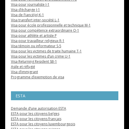
Visa pour journaliste I-1
Visa d’échange J-1
Visa de Fiancé(e) K-1
Visa transfert inter-société L-1
Visa pour école professionnelle et technique M-1
Visa pour compétence extraordinaire O-1
Visa pour athlète et artiste P
Visa pour travailleur religieux R-1
Visa témoin ou informateur S-5
Visa pour les victimes de traite humaine T-1
Visa pour les victimes d’un crime U-1
Visa Returning Resident SB-1
Asile et réfugié
Visa d’immigrant
Programme d’exemption de visa
ESTA
Demande d’une autorisation ESTA
ESTA pour les citoyens belges
ESTA pour les citoyens français
ESTA pour les citoyens luxembourgeois