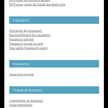
ESTA pour les citoyens suisses
ESTA pour cause de transit aux Etats-Unis
Passeport
Demande de passeport
Renouvellement du passeport
Passeport périmé
Passeport perdu ou volé
Visa valide Passeport expiré
Assurance
Assurance voyage
Travail et business
Commencer un business
Achat immobilier