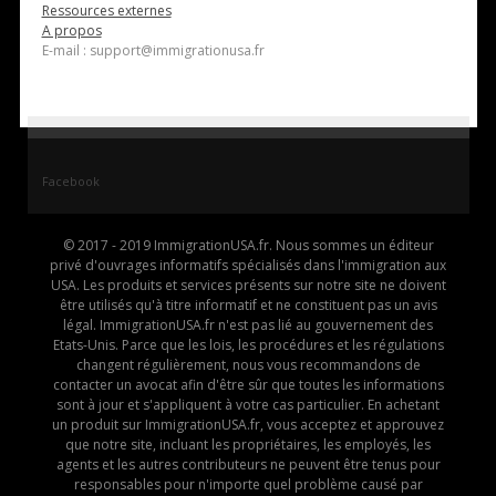
Ressources externes
A propos
E-mail : support@immigrationusa.fr
Facebook
© 2017 - 2019 ImmigrationUSA.fr. Nous sommes un éditeur
privé d'ouvrages informatifs spécialisés dans l'immigration aux
USA. Les produits et services présents sur notre site ne doivent
être utilisés qu'à titre informatif et ne constituent pas un avis
légal. ImmigrationUSA.fr n'est pas lié au gouvernement des
Etats-Unis. Parce que les lois, les procédures et les régulations
changent régulièrement, nous vous recommandons de
contacter un avocat afin d'être sûr que toutes les informations
sont à jour et s'appliquent à votre cas particulier. En achetant
un produit sur ImmigrationUSA.fr, vous acceptez et approuvez
que notre site, incluant les propriétaires, les employés, les
agents et les autres contributeurs ne peuvent être tenus pour
responsables pour n'importe quel problème causé par