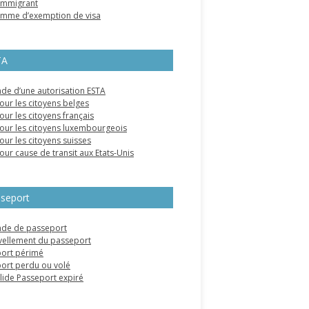
’immigrant
mme d’exemption de visa
TA
e d’une autorisation ESTA
our les citoyens belges
our les citoyens français
our les citoyens luxembourgeois
our les citoyens suisses
our cause de transit aux Etats-Unis
seport
de de passeport
ellement du passeport
ort périmé
ort perdu ou volé
alide Passeport expiré