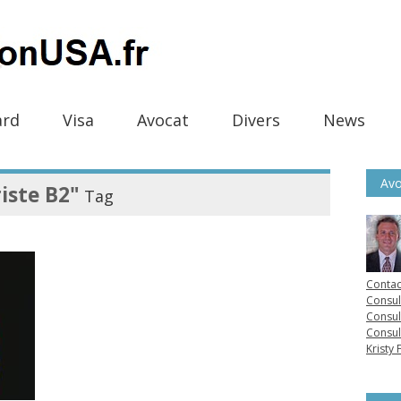
ard
Visa
Avocat
Divers
News
Avo
riste B2"
Tag
Contac
Consul
Consul
Consul
Kristy