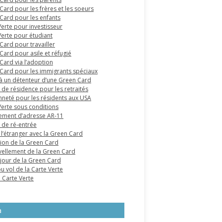
Card pour les frères et les soeurs
Card pour les enfants
Verte pour investisseur
Verte pour étudiant
Card pour travailler
Card pour asile et réfugié
Card via l’adoption
Card pour les immigrants spéciaux
à un détenteur d’une Green Card
 de résidence pour les retraités
nneté pour les résidents aux USA
Verte sous conditions
ment d’adresse AR-11
 de ré-entrée
 l’étranger avec la Green Card
tion de la Green Card
ellement de la Green Card
 jour de la Green Card
u vol de la Carte Verte
e Carte Verte
a