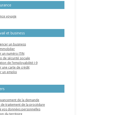
urance
nce voyage
vail et business
ncer un business
immobilier
r un numéro ITIN
 de sécurité sociale
ation de l’employabilité I-9
r une carte de crédit
r un emploi
ers
’avancement de la demande
de traitement de la procédure
à vos données personnelles
on du territoire