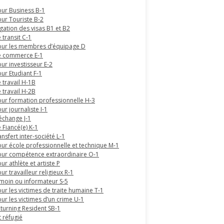
our Business B-1
our Touriste B-2
gation des visas B1 et B2
 transit C-1
our les membres d’équipage D
e commerce E-1
ur investisseur E-2
our Etudiant F-1
 travail H-1B
 travail H-2B
our formation professionnelle H-3
ur journaliste I-1
’échange J-1
 Fiancé(e) K-1
ansfert inter-société L-1
our école professionnelle et technique M-1
our compétence extraordinaire O-1
ur athlète et artiste P
ur travailleur religieux R-1
émoin ou informateur S-5
our les victimes de traite humaine T-1
our les victimes d’un crime U-1
eturning Resident SB-1
t réfugié