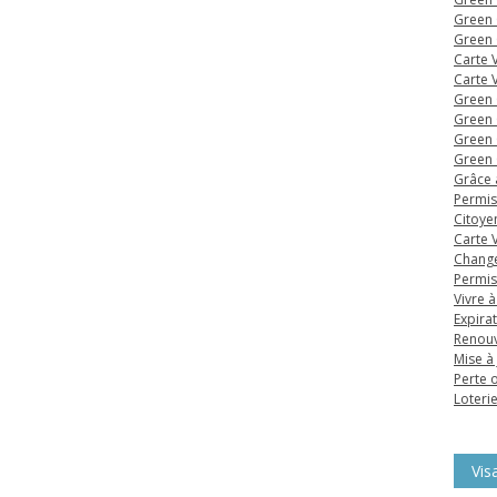
Green 
Green 
Carte 
Carte 
Green 
Green 
Green 
Green 
Grâce 
Permis
Citoye
Carte 
Change
Permis
Vivre à
Expira
Renouv
Mise à
Perte o
Loteri
Vis