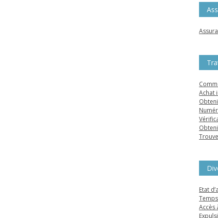
Ass
Assura
Tra
Comme
Achat 
Obteni
Numéro
Vérific
Obteni
Trouve
Div
Etat d
Temps 
Accès 
Expulsi