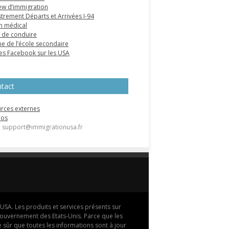
iew d’immigration
strement Départs et Arrivées I-94
n médical
 de conduire
e de l’école secondaire
s Facebook sur les USA
tact
rces externes
pos
 : support@immigrationusa.fr
USA. Les produits et services présents sur
u gouvernement des Etats-Unis. Parce que les
 sûr que toutes les informations sont à jour