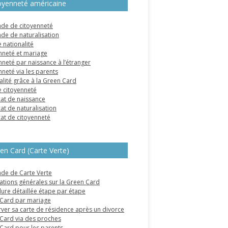
oyenneté américaine
e de citoyenneté
e de naturalisation
 nationalité
nneté et mariage
nneté par naissance à l’étranger
nneté via les parents
alité grâce à la Green Card
e citoyenneté
cat de naissance
cat de naturalisation
cat de citoyenneté
en Card (Carte Verte)
e de Carte Verte
ations générales sur la Green Card
ure détaillée étape par étape
Card par mariage
ver sa carte de résidence après un divorce
Card via des proches
Card pour les parents