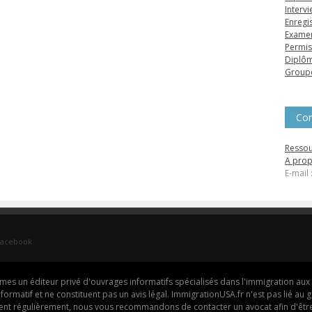
Interv
Enregi
Exame
Permis
Diplôm
Groupe
Con
Ressou
A pro
E-mail
Facebook
s un éditeur privé d'ouvrages informatifs spécialisés dans l'immigration aux 
e informatif et ne constituent pas un avis légal. ImmigrationUSA.fr n'est pas lié a
ngent régulièrement, nous vous recommandons de contacter un avocat afin d'être