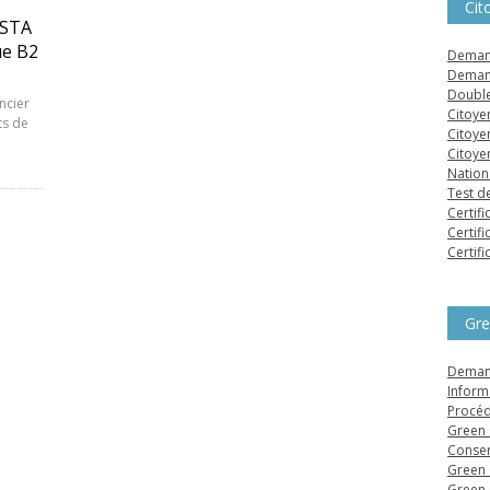
Cit
ESTA
ue B2
Demand
Demand
Double
ncier
Citoye
ts de
Citoye
Citoye
Nation
Test d
Certifi
Certifi
Certifi
Gre
Demand
Inform
Procéd
Green 
Conser
Green 
Green 