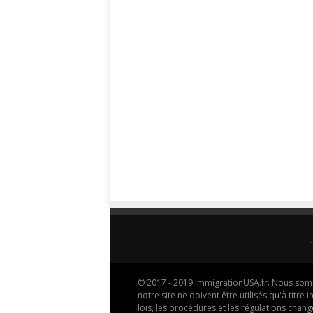
© 2017 - 2019 ImmigrationUSA.fr. Nous somme
notre site ne doivent être utilisés qu'à titr
lois, les procédures et les régulations cha