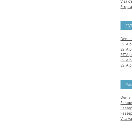
Visa d
Progra
ES
Demand
ESTA p
ESTA p
ESTA p
ESTA p
ESTA p
Pas
Deman
Renouv
Passep
Passep
Visa v