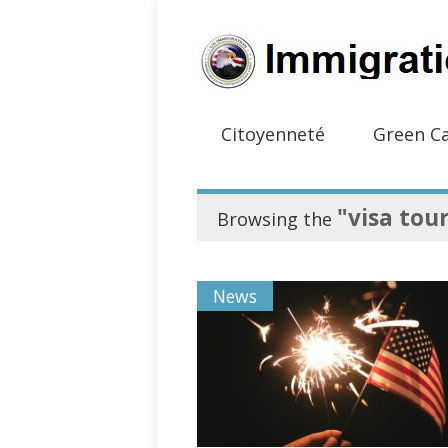
Citoyenneté
Green C
"visa tou
Browsing the
News