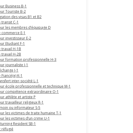
our Business B-1
our Touriste B-2
gation des visas B1 et B2
 transit C-1
our les membres d’équipage D
e commerce E-1
ur investisseur E-2
our Etudiant F-1
 travail H-1B
 travail H-2B
our formation professionnelle H-3
ur journaliste I-1
’échange J-1
 Fiancé(e) K-1
ansfert inter-société L-1
our école professionnelle et technique M-1
our compétence extraordinaire O-1
ur athlète et artiste P
ur travailleur religieux R-1
émoin ou informateur S-5
our les victimes de traite humaine T-1
our les victimes d’un crime U-1
eturning Resident SB-1
t réfugié