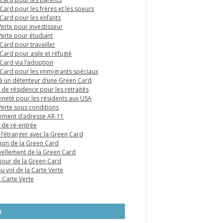
Card pour les frères et les soeurs
Card pour les enfants
Verte pour investisseur
Verte pour étudiant
Card pour travailler
Card pour asile et réfugié
Card via l’adoption
Card pour les immigrants spéciaux
à un détenteur d’une Green Card
 de résidence pour les retraités
nneté pour les résidents aux USA
Verte sous conditions
ment d’adresse AR-11
 de ré-entrée
 l’étranger avec la Green Card
tion de la Green Card
ellement de la Green Card
 jour de la Green Card
u vol de la Carte Verte
e Carte Verte
a