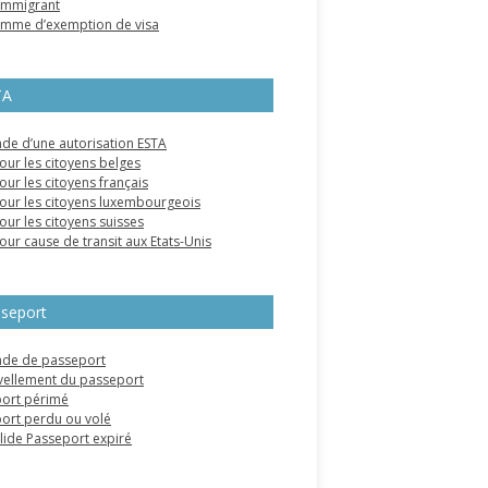
’immigrant
mme d’exemption de visa
TA
e d’une autorisation ESTA
our les citoyens belges
our les citoyens français
our les citoyens luxembourgeois
our les citoyens suisses
our cause de transit aux Etats-Unis
seport
de de passeport
ellement du passeport
ort périmé
ort perdu ou volé
alide Passeport expiré