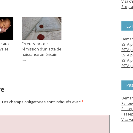
Visa d
Progra
ES
Demand
er aux
Erreurs lors de
ESTA p
vaise
l’émission d’un acte de
ESTA p
naissance américain
ESTA p
→
ESTA p
ESTA p
Pas
re
Deman
.
Les champs obligatoires sont indiqués avec
*
Renouv
Passep
Passep
Visa v