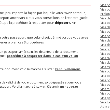
Visa p
Visa p
ne, peu importe la façon par laquelle vous l’avez obtenue,
Prolon
sseport américain. Nous vous conseillons de lire notre guide
Visa de
 étape la procédure à respecter pour
déposer une
Visa p
Visa d
Visa po
Visa p
 votre passeport, que celui-ci soit périmé ou que vous ayez
Visa de
ener à bien ces 3 procédures :
Visa de
Visa p
d’un passeport américain, les détenteurs de ce document
Visa po
que :
procédure à respecter dans le cas d’un vol ou
Visa d
Visa de
Visa tr
tre document, voici la marche à suivre :
Renouvellement
Visa p
Visa p
Visa po
te de validité de votre document soit dépassée et que vous
Visa po
seport. Voici la marche à suivre :
Obtenir un nouveau
Visa t
Visa p
Visa p
Visa R
Asile e