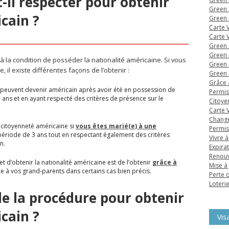
t-il respecter pour obtenir
Green 
cain ?
Green 
Carte 
Carte 
Green 
Green 
 la condition de posséder la nationalité américaine. Si vous
Green 
 il existe différentes façons de l’obtenir :
Green 
Grâce 
peuvent devenir américain après avoir été en possession de
Permis
 ans et en ayant respecté des critères de présence sur le
Citoye
Carte 
Change
a citoyenneté américaine si
vous êtes marié(e) à une
Permis
ériode de 3 ans tout en respectant également des critères
Vivre à
n.
Expira
Renouv
 d’obtenir la nationalité américaine est de l’obtenir
grâce à
Mise à
 à vos grand-parents dans certains cas bien précis.
Perte o
Loteri
 la procédure pour obtenir
cain ?
Vis