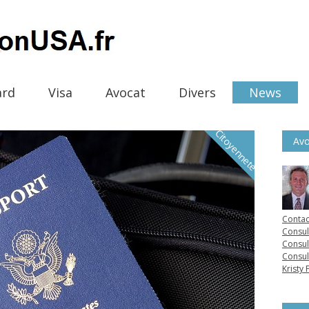
ard
Visa
Avocat
Divers
News
Citoyenneté
Avo
Contac
Consul
Consul
Consul
Kristy