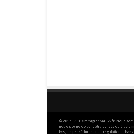
© 2017 - 2019 ImmigrationUSA.fr. Nous somme
notre site ne doivent être utilisés qu'à titr
lois, les procédures et les régulations cha