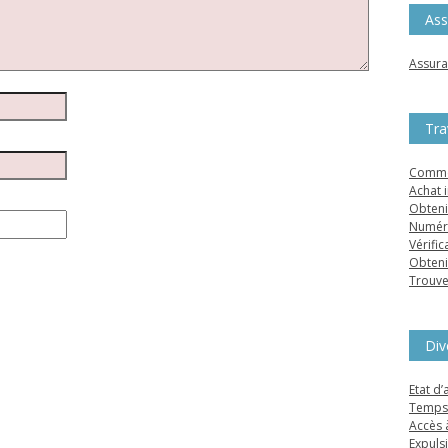
Ass
Assura
Tra
Comme
Achat 
Obteni
Numéro
Vérific
Obteni
Trouve
Div
Etat d
Temps 
Accès 
Expulsi