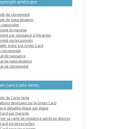
oyenneté américaine
e de citoyenneté
e de naturalisation
 nationalité
nneté et mariage
nneté par naissance à l’étranger
nneté via les parents
alité grâce à la Green Card
e citoyenneté
cat de naissance
cat de naturalisation
cat de citoyenneté
en Card (Carte Verte)
e de Carte Verte
ations générales sur la Green Card
ure détaillée étape par étape
Card par mariage
ver sa carte de résidence après un divorce
Card via des proches
Card pour les parents