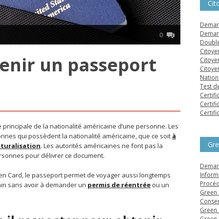
Cit
Demand
Demand
0
Double
Citoye
nir un passeport
Citoye
Citoye
Nation
Test d
Certifi
Certifi
Certifi
 principale de la nationalité américaine d’une personne. Les
nnes qui possèdent la nationalité américaine, que ce soit
à
Gre
aturalisation
. Les autorités américaines ne font pas la
rsonnes pour délivrer ce document.
Demand
een Card, le passeport permet de voyager aussi longtemps
Inform
Procéd
cain sans avoir à demander un
permis de réentrée
ou un
Green 
Conser
Green 
Green 