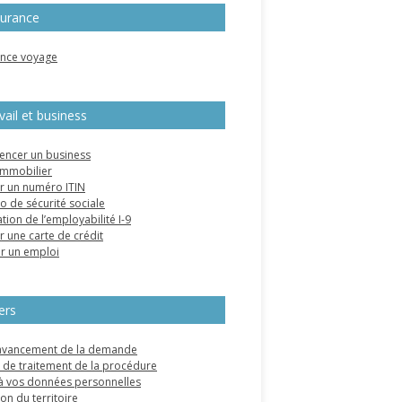
urance
nce voyage
vail et business
ncer un business
immobilier
r un numéro ITIN
 de sécurité sociale
ation de l’employabilité I-9
r une carte de crédit
r un emploi
ers
’avancement de la demande
de traitement de la procédure
à vos données personnelles
on du territoire