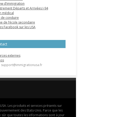
iew d’immigration
strement Départs et Arrivées I-94
n médical
 de conduire
e de l’école secondaire
s Facebook sur les USA
tact
rces externes
pos
 : support@immigrationusa.fr
USA. Les produits et services présents sur
u gouvernement des Etats-Unis. Parce que les
 sûr que toutes les informations sont à jour