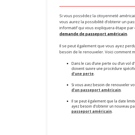
Si vous possédez la citoyenneté américai
vous aurez la possibilité d’obtenir un pa
informatif qui vous expliquera étape par
demande de passeport américain
.
Il se peut également que vous ayez perdu
besoin de le renouveler. Voici comment m
Dans le cas d’une perte ou d’un vol 
doivent suivre une procédure spécifi
d’une perte
.
Si vous avez besoin de renouveler vo
d’un passeport américain
.
Il se peut également que la date limi
ayez besoin d’obtenir un nouveau pas
passeport américain
.