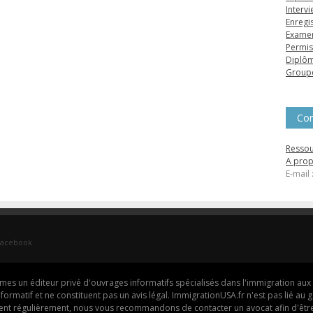
Interv
Enregi
Exame
Permis
Diplôm
Groupe
Con
Ressou
A pro
E-mail
Facebook
s un éditeur privé d'ouvrages informatifs spécialisés dans l'immigration aux 
e informatif et ne constituent pas un avis légal. ImmigrationUSA.fr n'est pas lié a
ngent régulièrement, nous vous recommandons de contacter un avocat afin d'être