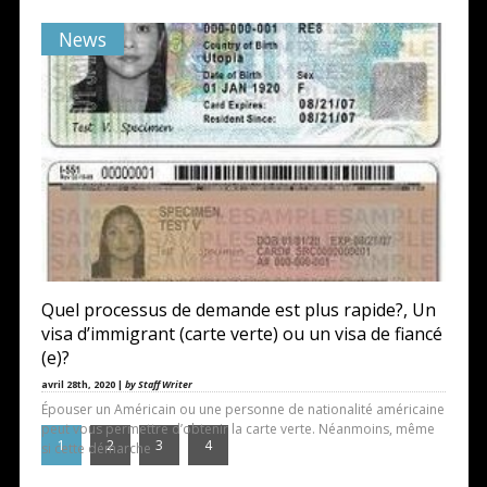
News
Quel processus de demande est plus rapide?, Un
visa d’immigrant (carte verte) ou un visa de fiancé
(e)?
avril 28th, 2020 |
by Staff Writer
Épouser un Américain ou une personne de nationalité américaine
peut vous permettre d’obtenir la carte verte. Néanmoins, même
1
2
3
4
si cette démarche