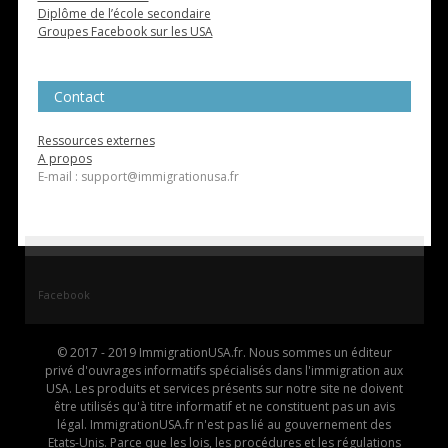
Diplôme de l’école secondaire
Groupes Facebook sur les USA
Contact
Ressources externes
A propos
E-mail : support@immigrationusa.fr
Facebook
© 2017 - 2019 ImmigrationUSA.fr. Nous sommes un éditeur
privé d'ouvrages informatifs spécialisés dans l'immigration aux
USA. Les produits et services présents sur notre site ne doivent
être utilisés qu'à titre informatif et ne constituent pas un avis
légal. ImmigrationUSA.fr n'est pas lié au gouvernement des
Etats-Unis. Parce que les lois, les procédures et les régulations