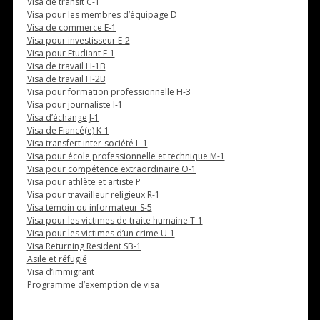
Visa de transit C-1
Visa pour les membres d’équipage D
Visa de commerce E-1
Visa pour investisseur E-2
Visa pour Etudiant F-1
Visa de travail H-1B
Visa de travail H-2B
Visa pour formation professionnelle H-3
Visa pour journaliste I-1
Visa d’échange J-1
Visa de Fiancé(e) K-1
Visa transfert inter-société L-1
Visa pour école professionnelle et technique M-1
Visa pour compétence extraordinaire O-1
Visa pour athlète et artiste P
Visa pour travailleur religieux R-1
Visa témoin ou informateur S-5
Visa pour les victimes de traite humaine T-1
Visa pour les victimes d’un crime U-1
Visa Returning Resident SB-1
Asile et réfugié
Visa d’immigrant
Programme d’exemption de visa